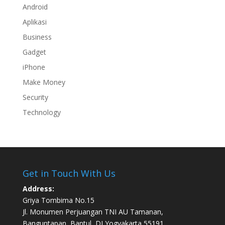
Android
Aplikasi
Business
Gadget
iPhone
Make Money
Security
Technology
Get in Touch With Us
Address:
Griya Tombima No.15
Jl. Monumen Perjuangan TNI AU Tamanan,
Banguntapan, Bantul, DI Yogyakarta 55191