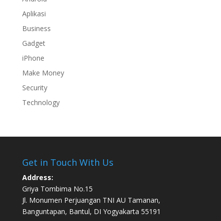
Aplikasi
Business
Gadget
iPhone
Make Money
Security
Technology
Get in Touch With Us
Address:
Griya Tombima No.15
Jl. Monumen Perjuangan TNI AU Tamanan,
Banguntapan, Bantul, DI Yogyakarta 55191